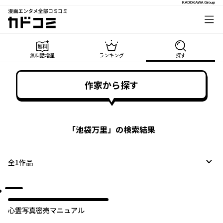
漫画エンタメ全部コミコミ
カドコミ
無料話増量
ランキング
探す
作家から探す
「
池袋万里
」の検索結果
全
1
作品
心霊写真密売マニュアル