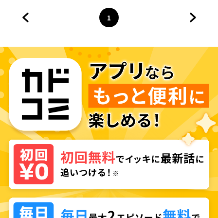
1
前のページへ
ページ
へ
次のペ