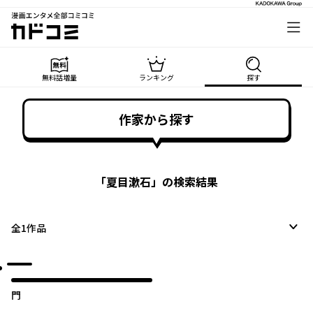
漫画エンタメ全部コミコミ
カドコミ
無料話増量
ランキング
探す
作家から探す
「
夏目漱石
」の検索結果
全
1
作品
門