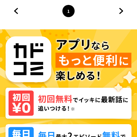
1
前のページへ
ページ
へ
次のペ