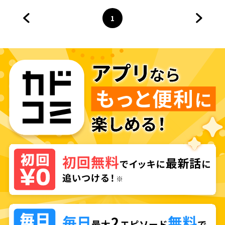
1
前のページへ
ページ
へ
次のペ