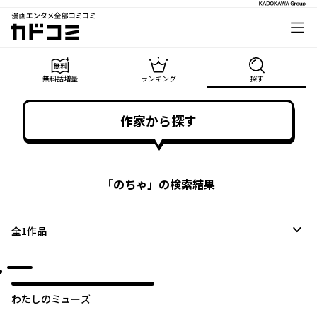
漫画エンタメ全部コミコミ
カドコミ
無料話増量
ランキング
探す
作家から探す
「
のちゃ
」の検索結果
全
1
作品
わたしのミューズ