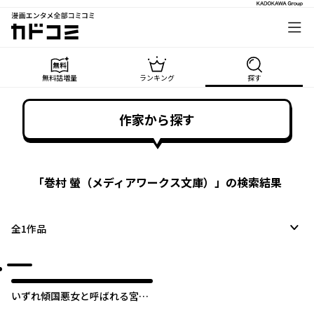
漫画エンタメ全部コミコミ
カドコミ
無料話増量
ランキング
探す
作家から探す
「
巻村 螢（メディアワークス文庫）
」の検索結果
全
1
作品
いずれ傾国悪女と呼ばれる宮女
は、冷帝の愛し妃