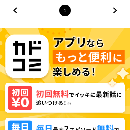
1
前のページへ
ページ
へ
次のペ