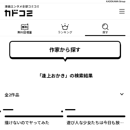
漫画エンタメ全部コミコミ
カドコミ
無料話増量
ランキング
探す
作家から探す
「
逢上おかき
」の検索結果
全
2
作品
描けないのでヤってみた
遊び人な少女たちは今日も放課
後ヤっている