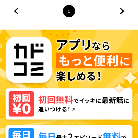
1
前のページへ
ページ
へ
次のペ