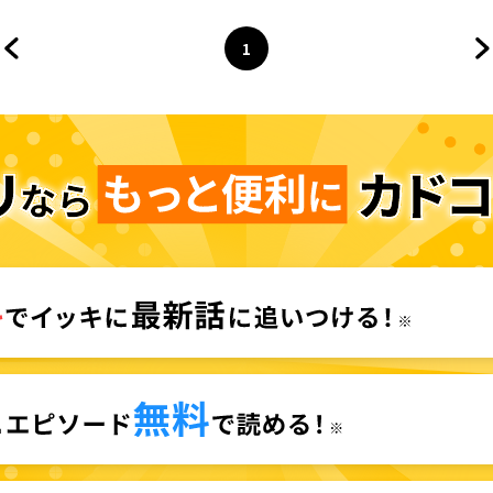
1
前のページへ
ページ
へ