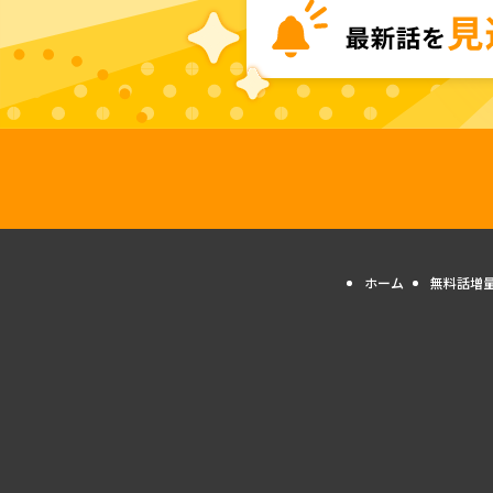
ホーム
無料話増