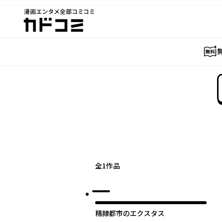
漫画エンタメ全部コミコミ
カドコミ
全
1
作品
精隷都市のエクスタス