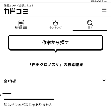
漫画エンタメ全部コミコミ
カドコミ
無料話増量
ランキング
探す
作家から探す
「
白田クロノスケ
」の検索結果
全
1
作品
私はサキュバスじゃありません