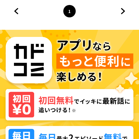
1
前のページへ
ページ
へ
次のペ