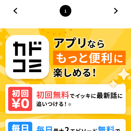
1
前のページへ
ページ
へ
次のペ