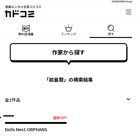
漫画エンタメ全部コミコミ
カドコミ
無料話増量
ランキング
探す
作家から探す
「
前島賢
」の検索結果
全
1
作品
最新UP!
最新UP!
Dolls Nest:ORPHANS