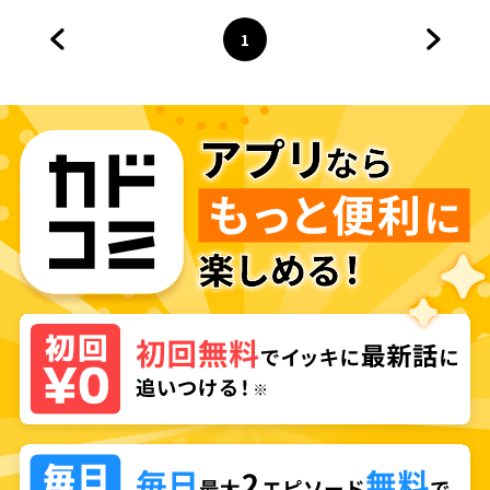
1
前のページへ
ページ
へ
次のペ