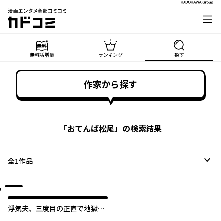
漫画エンタメ全部コミコミ
カドコミ
無料話増量
ランキング
探す
作家から探す
「
おてんば松尾
」の検索結果
全
1
作品
浮気夫、三度目の正直で地獄行
き