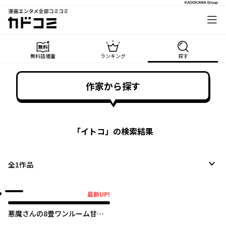
漫画エンタメ全部コミコミ
カドコミ
無料話増量
ランキング
探す
作家から探す
「
イトコ
」の検索結果
全
1
作品
最新UP!
最新UP!
悪魔さんの8畳ワンルーム甘や
かしごはん