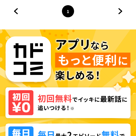
1
前のページへ
ページ
へ
次のペ