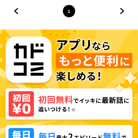
1
前のページへ
ページ
へ
次のペ