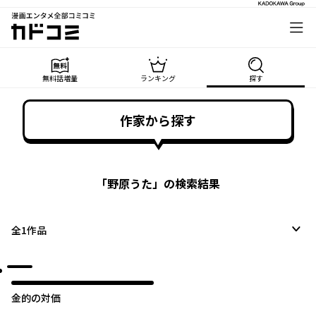
漫画エンタメ全部コミコミ
カドコミ
無料話増量
ランキング
探す
作家から探す
「
野原うた
」の検索結果
全
1
作品
オリジナル
金的の対価