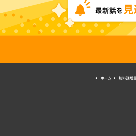
ホーム
無料話増