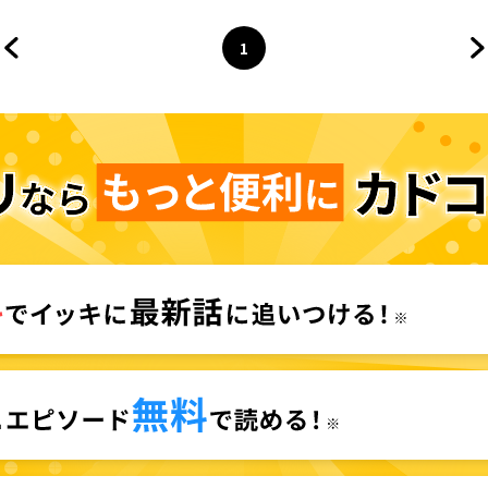
1
前のページへ
ページ
へ