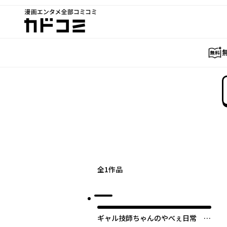
漫画エンタメ全部コミコミ
カドコミ
全
1
作品
ギャル技師ちゃんのやべぇ日常 放