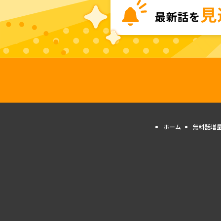
ホーム
無料話増