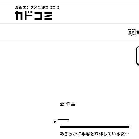
漫画エンタメ全部コミコミ
カドコミ
全
1
作品
あきらかに年齢を詐称している女子