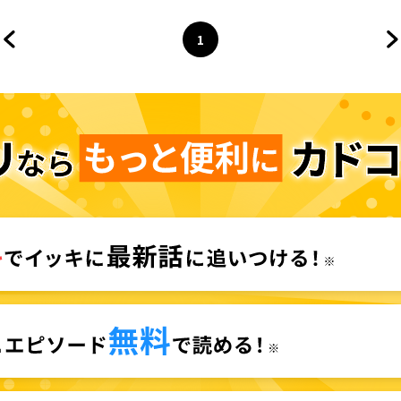
1
前のページへ
ページ
へ