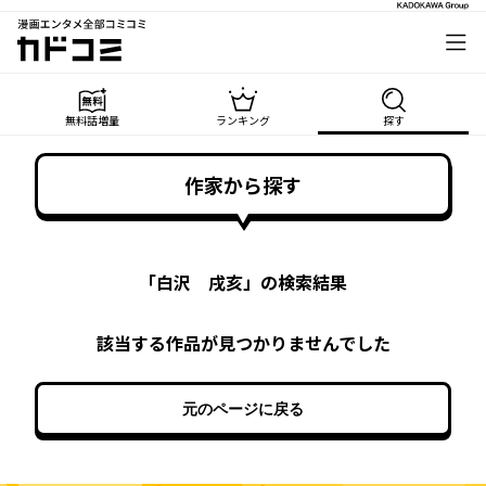
漫画エンタメ全部コミコミ
カドコミ
無料話増量
ランキング
探す
作家から探す
「
白沢 戌亥
」の検索結果
該当する作品が見つかりませんでした
元のページに戻る