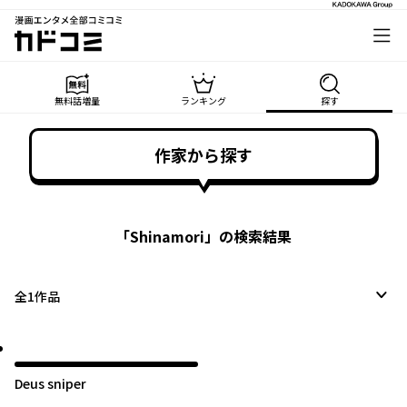
漫画エンタメ全部コミコミ
カドコミ
無料話増量
ランキング
探す
作家から探す
「
Shinamori
」の検索結果
全
1
作品
Deus sniper