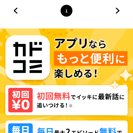
1
前のページへ
ページ
へ
次のペ