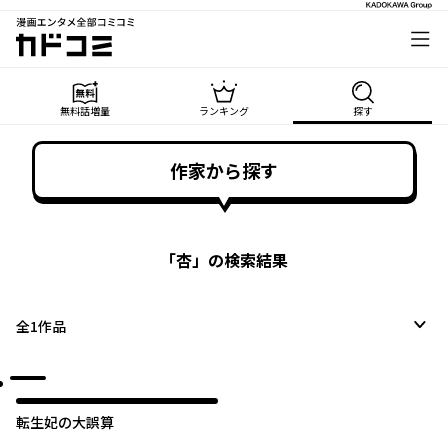
漫画エンタメ全部コミコミ
カドコミ
無料話増量
ランキング
探す
作家から探す
「
杏
」の検索結果
全
1
作品
転生妃の大誤算