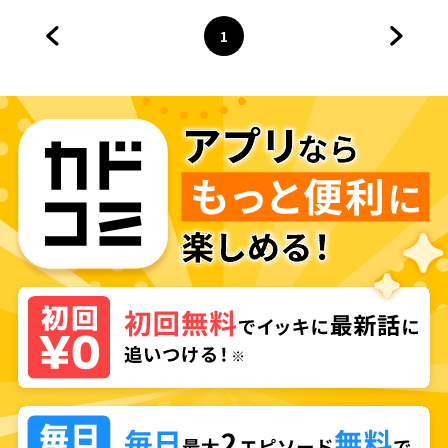
1
前のページへ
ページ
へ
次のペ