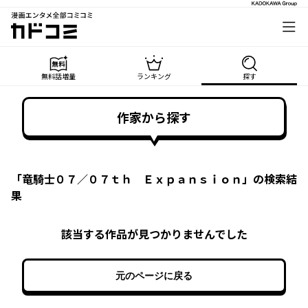
漫画エンタメ全部コミコミ
カドコミ
無料話増量
ランキング
探す
作家から探す
「
竜騎士０７／０７ｔｈ Ｅｘｐａｎｓｉｏｎ
」の検索結
果
該当する作品が見つかりませんでした
元のページに戻る