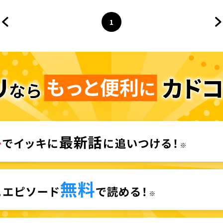
1
前のページへ
ページ
へ