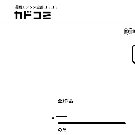
漫画エンタメ全部コミコミ
カドコミ
全
1
作品
のだ