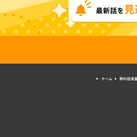
ホーム
無料話増