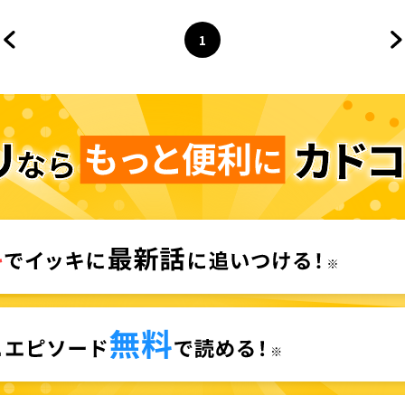
1
前のページへ
ページ
へ