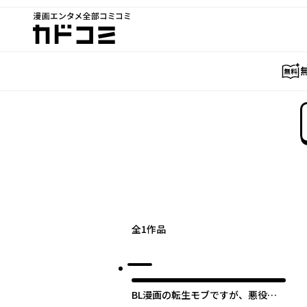
漫画エンタメ全部コミコミ
カドコミ
全
1
作品
BL漫画の転生モブですが、悪役王