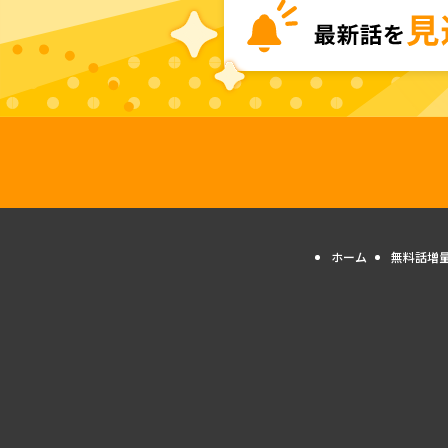
ホーム
無料話増