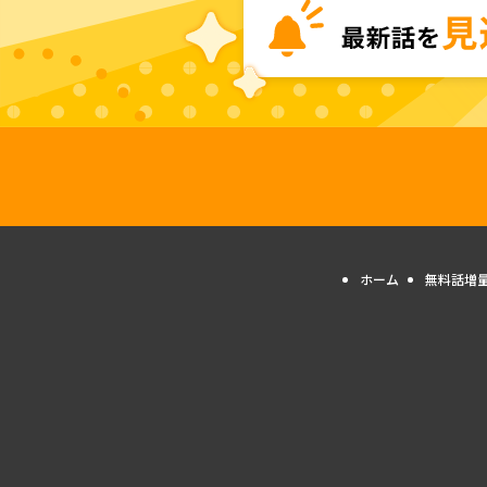
ホーム
無料話増