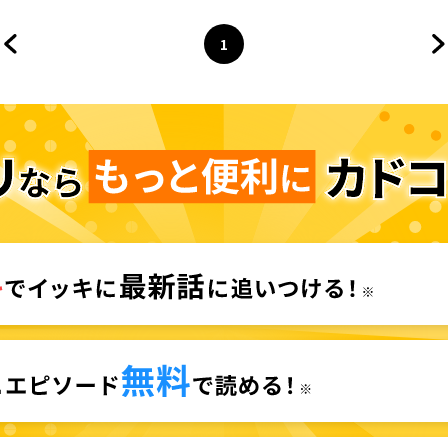
1
前のページへ
ページ
へ