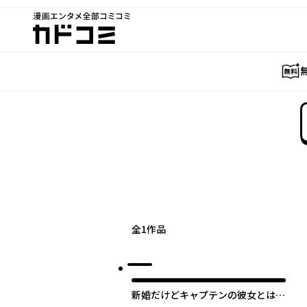
漫画エンタメ全部コミコミ
カドコミ
全
1
作品
新婚だけどキャプテンの彼女とはま