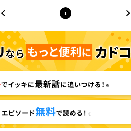
1
前のページへ
ページ
へ