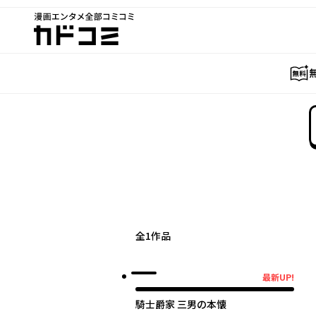
漫画エンタメ全部コミコミ
カドコミ
全
1
作品
最新UP!
最新UP!
騎士爵家 三男の本懐