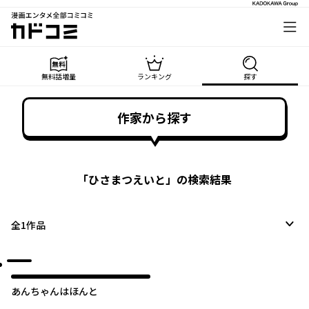
漫画エンタメ全部コミコミ
カドコミ
無料話増量
ランキング
探す
作家から探す
「
ひさまつえいと
」の検索結果
全
1
作品
あんちゃんはほんと