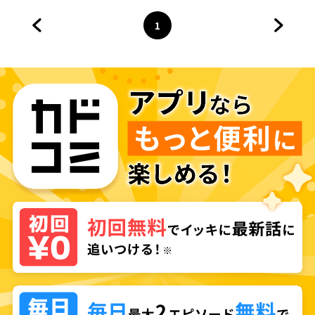
1
前のページへ
ページ
へ
次のペ