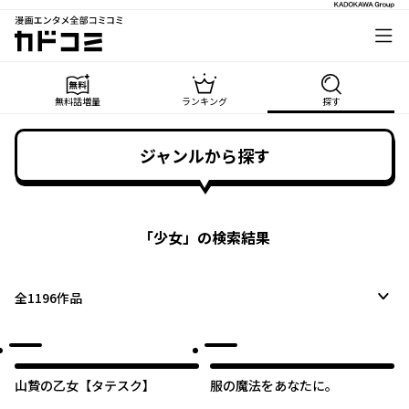
漫画エンタメ全部コミコミ
カドコミ
無料話増量
ランキング
探す
ジャンルから探す
「
少女
」の検索結果
全
1196
作品
山贄の乙女【タテスク】
服の魔法をあなたに。