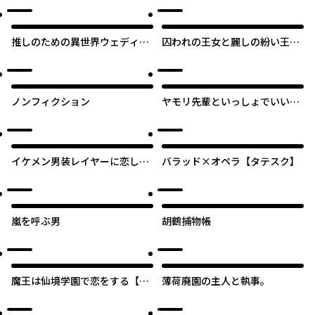
推しのための異世界ウェディン
囚われの王女と麗しの紛い王子
グプロデュース！
【タテスク】
ノンフィクション
ヤモリ先輩といっしょでいいん
じゃね？
イケメン男装レイヤーに恋して
バラッド×オペラ【タテスク】
る!!
嵐を呼ぶ男
胡鶴捕物帳
魔王は仙境学園で恋をする【タ
薄荷廃園の主人と執事。
テスク】