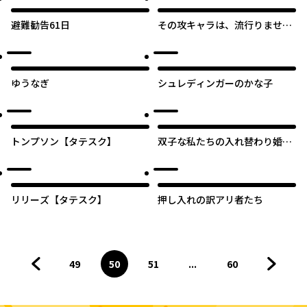
避難勧告61日
その攻キャラは、流行りませ
ん！【タテスク】
ゆうなぎ
シュレディンガーのかな子
トンプソン【タテスク】
双子な私たちの入れ替わり婚
―オトした愛は、イトせず手の
ひらに。―【タテスク】
リリーズ【タテスク】
押し入れの訳アリ者たち
49
50
51
...
60
前のページへ
ページ
へ
ページ
へ
ページ
へ
ページ
へ
次のペ