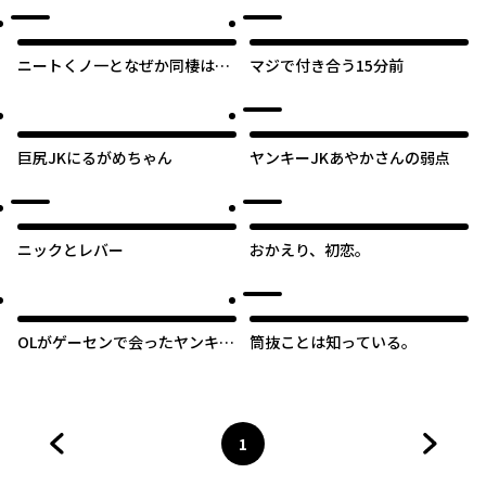
ニートくノ一となぜか同棲はじ
マジで付き合う15分前
めました
巨尻JKにるがめちゃん
ヤンキーJKあやかさんの弱点
ニックとレバー
おかえり、初恋。
OLがゲーセンで会ったヤンキー
筒抜ことは知っている。
男子高校生に懐かれる話
1
前のページへ
ページ
へ
次のペ