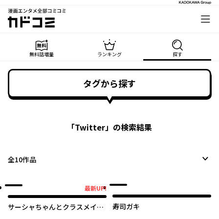
漫画エンタメ全部コミコミ
カドコミ
無料話増量
ランキング
探す
タグから探す
「
Twitter
」の検索結果
全
10
作品
最新UP!
最新UP!
寿司ガキ
サーシャちゃんとクラスメイト
オタクくん