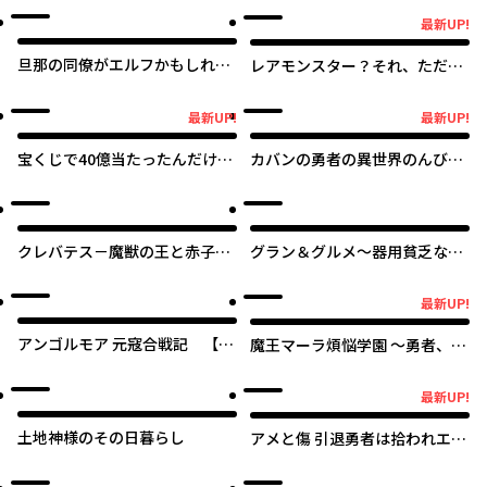
フルエンサーになって金を稼ぎ
最新UP!
最新UP!
ます！
旦那の同僚がエルフかもしれま
レアモンスター？それ、ただの
せん
害虫ですよ ～知らぬ間にダンジ
ョン化した自宅での日常生活が
最新UP!
最新UP!
最新UP!
最新UP!
配信されてバズったんですが～
宝くじで40億当たったんだけど
カバンの勇者の異世界のんびり
異世界に移住する
旅 ～実は「カバン」は何でも吸
収できるし、日本から何でも取
り寄せができるチート武器でし
た～
クレバテス－魔獣の王と赤子と
グラン＆グルメ～器用貧乏な転
屍の勇者－
生勇者が始める辺境スローライ
フ～
最新UP!
最新UP!
アンゴルモア 元寇合戦記 【博
魔王マーラ煩悩学園 〜勇者、教
多編】
師に堕とされる〜
最新UP!
最新UP!
土地神様のその日暮らし
アメと傷 引退勇者は拾われエル
フと復讐の旅に出る