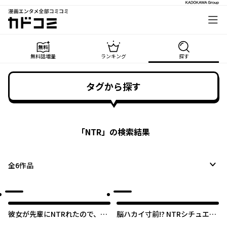
漫画エンタメ全部コミコミ
カドコミ
無料話増量
ランキング
探す
タグから探す
「
NTR
」の検索結果
全
6
作品
彼女が先輩にNTRれたので、先
脳ハカイ寸前!? NTRシチュエー
輩の彼女をNTRます
ションアンソロジーコミック