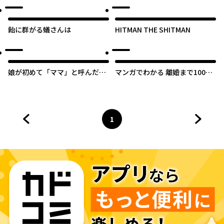
飴に群がる蟻さんは
HITMAN THE SHITMAN
娘が初めて「ママ」と呼んだの
マンガでわかる 離婚まで100日
は、夫の不倫相手でした
のプリン 決別or再構築、どうし
よう？
1
前のページへ
ページ
へ
次のペ