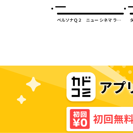
ペルソナＱ２ ニュー シネマ ラビ
リンス Roundabout SP