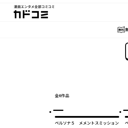
漫画エンタメ全部コミコミ
カドコミ
全
6
作品
ペルソナ５ メメントスミッション