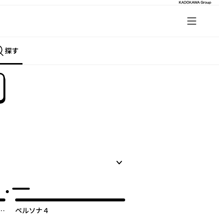
探す
ウ
ペルソナ４