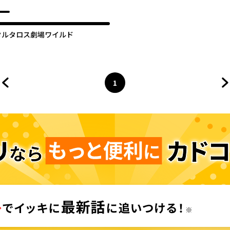
ルトラスープレックスホールド
タルタロス劇場ワイルド
1
前のページへ
ページ
へ