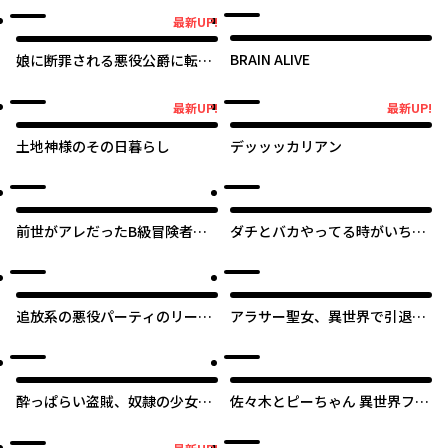
オリジナル
オリジナル
最新UP!
最新UP!
BRAIN ALIVE
娘に断罪される悪役公爵に転生
してました ～悪役ムーブをや
めたのになぜか娘が『氷の令
最新UP!
最新UP!
最新UP!
最新UP!
嬢』化する件～
土地神様のその日暮らし
デッッッカリアン
前世がアレだったB級冒険者の
ダチとバカやってる時がいちば
おっさんは、勇者に追放された
ん楽しい
雑用係と暮らすことになりまし
た
追放系の悪役パーティのリーダ
アラサー聖女、異世界で引退王
ーに転生したので、ざまぁされ
と保育園を開きまして
る前に自分を追放しました。 ～
スキルを奪う『スティール』っ
て悪役過ぎるけど強すぎる～
酔っぱらい盗賊、奴隷の少女を
佐々木とピーちゃん 異世界ファ
買う
ンタジーなら異能バトルも魔法
少女もデスゲームも敵ではあり