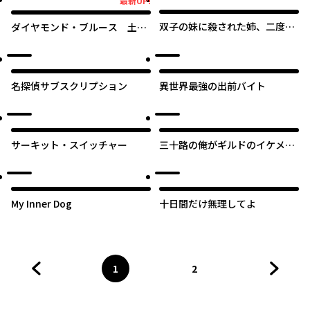
最新UP!
最新UP!
ません ～と考えていたら、雲行
きが怪しくなってきました～
双子の妹に殺された姉、二度目
ダイヤモンド・ブルース 土筆
の人生は初恋のイケおじ王弟に
湖南と7人のおじさん
フルベットします！
名探偵サブスクリプション
異世界最強の出前バイト
サーキット・スイッチャー
三十路の俺がギルドのイケメン
に好かれた話
オリジナル
My Inner Dog
十日間だけ無理してよ
1
2
前のページへ
ページ
へ
ページ
へ
次のペ