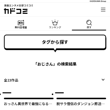
漫画エンタメ全部コミコミ
カドコミ
無料話増量
ランキング
探す
タグから探す
「
おじさん
」の検索結果
全
23
作品
おっさん異世界で最強になる
脱サラ僧侶のダンジョン葬送配
～物理特化の覚醒者～
信