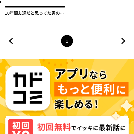
10年間友達だと思ってた男の子
に告白されるお話
1
前のページへ
ページ
へ
次の