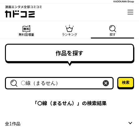
漫画エンタメ全部コミコミ
カドコミ
無料話増量
ランキング
探す
作品を探す
検索
作品名・作家名で探す
「
〇線（まるせん）
」の検索結果
全
1
作品