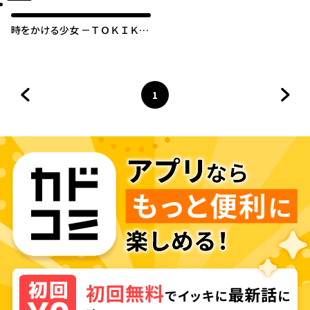
時をかける少女 －ＴＯＫＩＫＡ
ＫＥ－
1
前のページへ
ページ
へ
次の