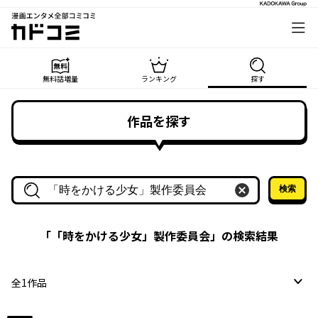
漫画エンタメ全部コミコミ
カドコミ
無料話増量
ランキング
探す
作品を探す
検索
作品名・作家名で探す
「
「時をかける少女」製作委員会
」の検索結果
全
1
作品