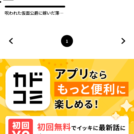
呪われた仮面公爵に嫁いだ薄幸
令嬢の掴んだ幸せ
1
前のページへ
ページ
へ
次の