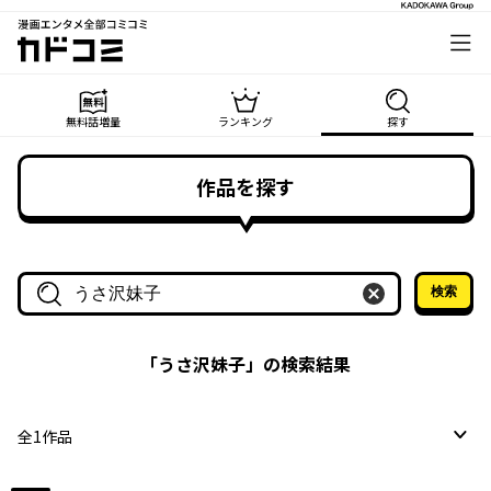
漫画エンタメ全部コミコミ
カドコミ
無料話増量
ランキング
探す
作品を探す
検索
作品名・作家名で探す
「
うさ沢妹子
」の検索結果
全
1
作品