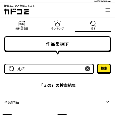
漫画エンタメ全部コミコミ
カドコミ
無料話増量
ランキング
探す
作品を探す
検索
作品名・作家名で探す
「
えの
」の検索結果
全
63
作品