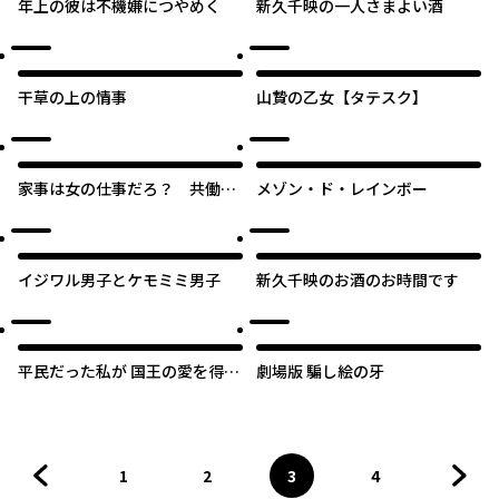
年上の彼は不機嫌につやめく
新久千映の一人さまよい酒
干草の上の情事
山贄の乙女【タテスク】
家事は女の仕事だろ？ 共働き
メゾン・ド・レインボー
なのに何もしない20歳上の夫
イジワル男子とケモミミ男子
新久千映のお酒のお時間です
平民だった私が 国王の愛を得て
劇場版 騙し絵の牙
ベルサイユ宮殿に君臨した方
法！ ‐ポンパドール夫人の愛
と欲望の波乱の生涯‐【タテス
ク】
1
2
3
4
前のページへ
ページ
へ
ページ
へ
ページ
へ
ページ
へ
次の