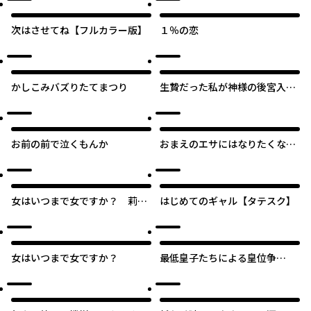
次はさせてね【フルカラー版】
１％の恋
かしこみバズりたてまつり
生贄だった私が神様の後宮入
り!? ～姫様たちはみんなもふも
ふです～【タテスク】
お前の前で泣くもんか
おまえのエサにはなりたくな
い！
女はいつまで女ですか？ 莉子
はじめてのギャル【タテスク】
の結論【タテスク】
女はいつまで女ですか？
最低皇子たちによる皇位争
『譲』戦 ～貧乏くじの皇位なん
て誰にでもくれてやる ～