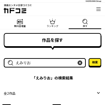
漫画エンタメ全部コミコミ
カドコミ
無料話増量
ランキング
探す
作品を探す
検索
作品名・作家名で探す
「
えみりお
」の検索結果
全
2
作品