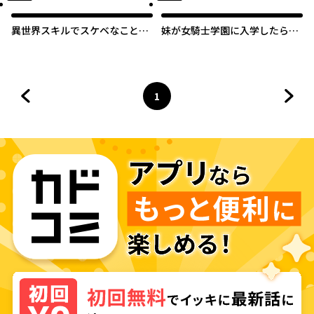
異世界スキルでスケベなことを
妹が女騎士学園に入学したらな
しようと思うアンソロジーコミ
ぜか救国の英雄になりました。
ック
ぼくが。
1
前のページへ
ページ
へ
次の