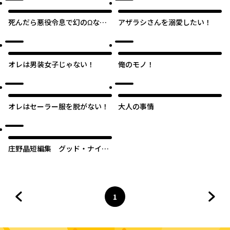
死んだら悪役令息で幻のΩなん
アザラシさんを溺愛したい！
て冗談じゃない！
オレは男装女子じゃない！
俺のモノ！
オレはセーラー服を脱がない！
大人の事情
庄野晶短編集 グッド・ナイ
ト・フィールド
1
前のページへ
ページ
へ
次の