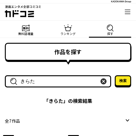
漫画エンタメ全部コミコミ
カドコミ
無料話増量
ランキング
探す
作品を探す
検索
作品名・作家名で探す
「
きらた
」の検索結果
全
7
作品