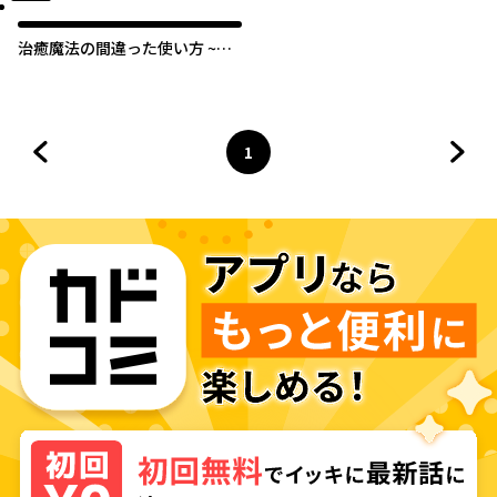
治癒魔法の間違った使い方 ~戦
場を駆ける回復要員~
1
前のページへ
ページ
へ
次の