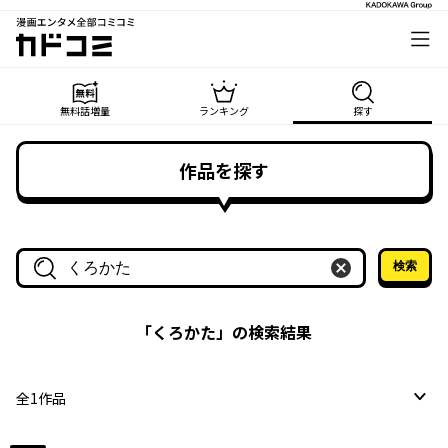
漫画エンタメ全部コミコミ
カドコミ
無料話増量
ランキング
探す
作品を探す
検索
作品名・作家名で探す
「
くろかた
」の検索結果
全
1
作品