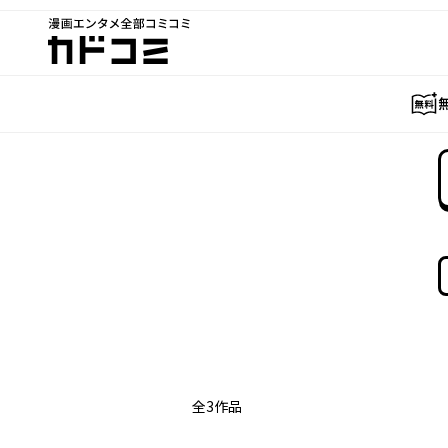
漫画エンタメ全部コミコミ
カドコミ
全
3
作品