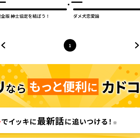
完全版 紳士協定を結ぼう！
ダメ犬恋愛論
1
前のページへ
ページ
へ