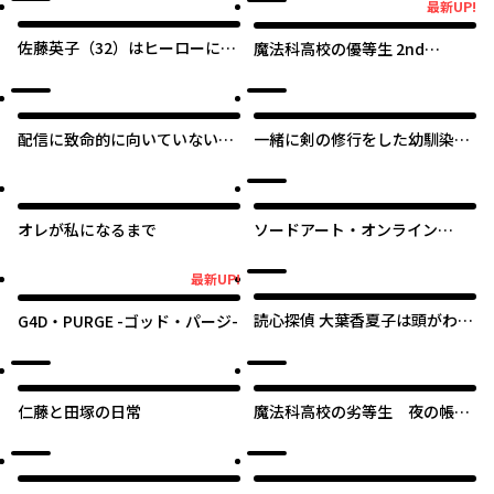
最新UP!
最新UP!
佐藤英子（32）はヒーローにな
魔法科高校の優等生 2nd
れたのか
Season
配信に致命的に向いていない女
一緒に剣の修行をした幼馴染が
の子が迷宮で黙々と人助けする
奴隷になっていたので、Sラン
配信
ク冒険者の僕は彼女を買って守
ることにした
オレが私になるまで
ソードアート・オンライン
Re:Aincrad
最新UP!
最新UP!
読心探偵 大葉香夏子は頭がわる
G4D・PURGE -ゴッド・パージ-
い 〜心が読めるから真犯人特定
までは余裕ですけど証明方法が
全然わかりません〜
仁藤と田塚の日常
魔法科高校の劣等生 夜の帳に
闇は閃く