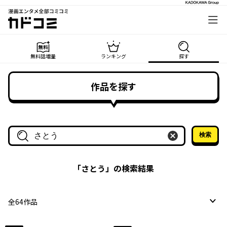
漫画エンタメ全部コミコミ
カドコミ
無料話増量
ランキング
探す
作品を探す
検索
作品名・作家名で探す
「
さとう
」の検索結果
全
64
作品