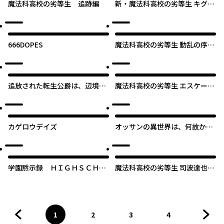
魔法科高校の劣等生 追跡編
新・魔法科高校の劣等生 キグナ
スの乙女たち
666DOPES
魔法科高校の劣等生 動乱の序章
編
追放された転生公爵は、辺境で
魔法科高校の劣等生 エスケープ
のんびりと畑を耕したかった ～
編
来るなというのに領民が沢山来
るから内政無双をすることに～
カゲロウデイズ
オッサンの異世界は、何故かハ
ードモード。
学園黙示録 ＨＩＧＨＳＣＨＯ
魔法科高校の劣等生 司波達也暗
ＯＬ ＯＦ ＴＨＥ ＤＥＡＤ
殺計画
1
2
3
4
前のページへ
ページ
へ
ページ
へ
ページ
へ
ページ
へ
次の