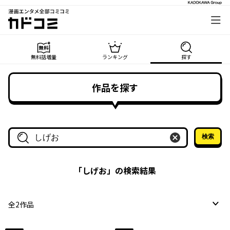
漫画エンタメ全部コミコミ
カドコミ
無料話増量
ランキング
探す
作品を探す
検索
作品名・作家名で探す
「
しげお
」の検索結果
全
2
作品