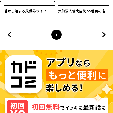
オリジナル
苔から始まる異世界ライフ
気仙沼人情商店街 55番目の店
1
前のページへ
ページ
へ
次の