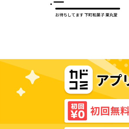
お待ちしてます 下町和菓子 栗丸堂