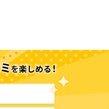
次のページへ