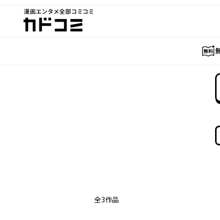
漫画エンタメ全部コミコミ
カドコミ
全
3
作品