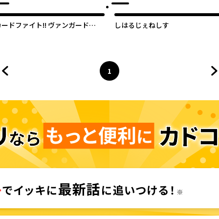
カードファイト!! ヴァンガード
しはるじぇねしす
ivinez 幻真覚醒編
1
前のページへ
ページ
へ