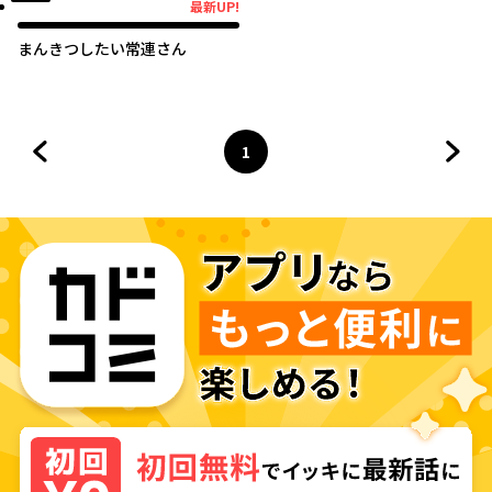
最新UP!
最新UP!
まんきつしたい常連さん
1
前のページへ
ページ
へ
次の