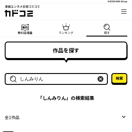
漫画エンタメ全部コミコミ
カドコミ
無料話増量
ランキング
探す
作品を探す
検索
作品名・作家名で探す
「
しんみりん
」の検索結果
全
1
作品