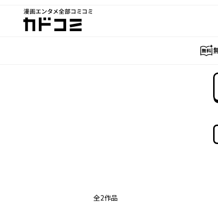
漫画エンタメ全部コミコミ
カドコミ
全
2
作品