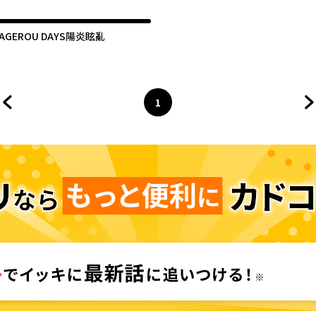
AGEROU DAYS陽炎眩亂
1
前のページへ
ページ
へ