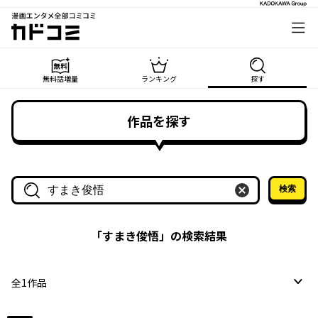
漫画エンタメ全部コミコミ
カドコミ
無料話増量
ランキング
探す
作品を探す
検索
作品名・作家名で探す
「
すまき俊悟
」の検索結果
全
1
作品