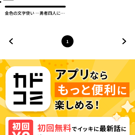
金色の文字使い ―勇者四人に巻
き込まれたユニークチート―
1
前のページへ
ページ
へ
次の