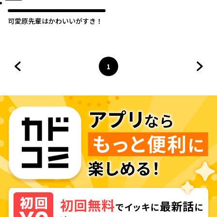
可愛原先輩はかわいいがすき！
1
前のページへ
ページ
へ
次の