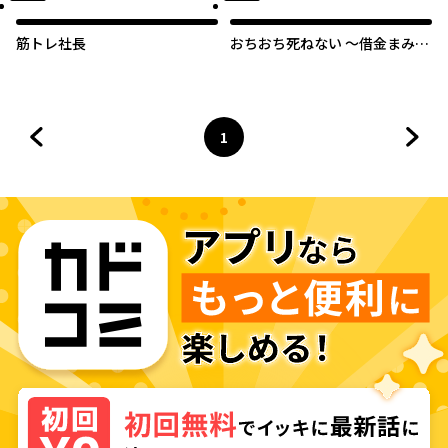
筋トレ社長
おちおち死ねない ～借金まみれ
の家で難病になった私のライフ
ハック～
1
前のページへ
ページ
へ
次の