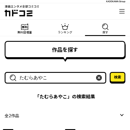
漫画エンタメ全部コミコミ
カドコミ
無料話増量
ランキング
探す
作品を探す
検索
作品名・作家名で探す
「
たむらあやこ
」の検索結果
全
2
作品