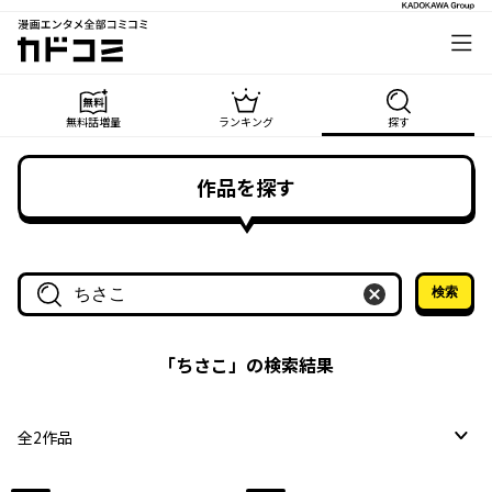
漫画エンタメ全部コミコミ
カドコミ
無料話増量
ランキング
探す
作品を探す
検索
作品名・作家名で探す
「
ちさこ
」の検索結果
全
2
作品