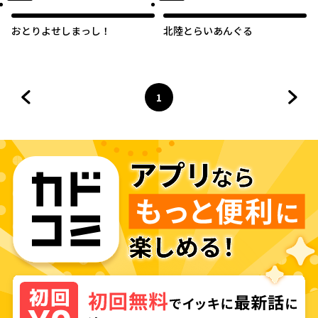
おとりよせしまっし！
北陸とらいあんぐる
1
前のページへ
ページ
へ
次の