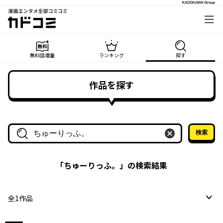
漫画エンタメ全部コミコミ
カドコミ
無料話増量
ランキング
探す
作品を探す
検索
作品名・作家名で探す
「
ちゅーりっふ。
」の検索結果
全
1
作品