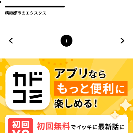
精隷都市のエクスタス
1
前のページへ
ページ
へ
次の