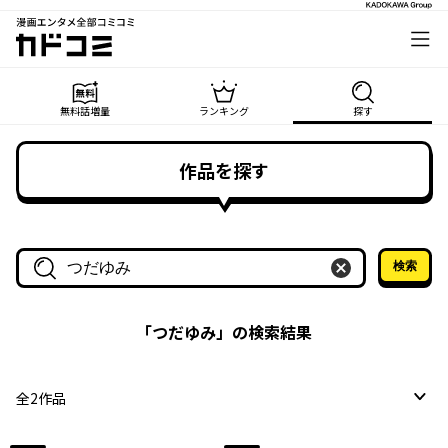
漫画エンタメ全部コミコミ
カドコミ
無料話増量
ランキング
探す
作品を探す
検索
作品名・作家名で探す
「
つだゆみ
」の検索結果
全
2
作品