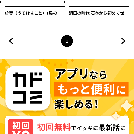
虚実（うそはまこと）! 奥の細
鎖国の時代 石巻から初めて世界
道『石巻の段』
一周した日本人がいた
1
前のページへ
ページ
へ
次の