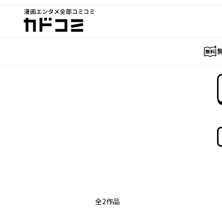
漫画エンタメ全部コミコミ
カドコミ
全
2
作品