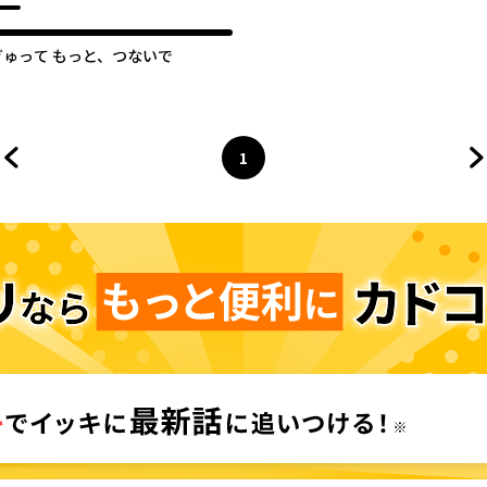
ぎゅって もっと、つないで
1
前のページへ
ページ
へ