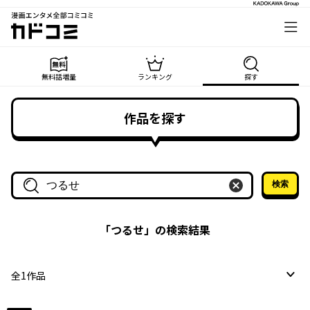
漫画エンタメ全部コミコミ
カドコミ
無料話増量
ランキング
探す
作品を探す
検索
作品名・作家名で探す
「
つるせ
」の検索結果
全
1
作品