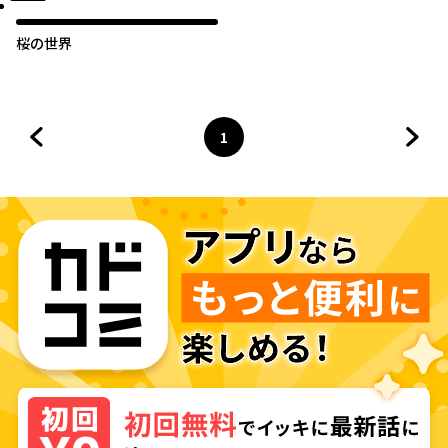
桜の世界
1
前のページへ
ページ
へ
次の